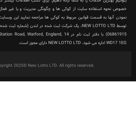
بتوانیم بهترین خدمات را به شما ارائه دهیم. برای کسب اطلاعات بیشتر در
خصوص نحوه استفاده سایت از کوکی ها و چگونگی مدیریت و یا غیر فعال
نمودن آنها به قسمت قوانین مربوط به کوکی ها مراجعه نمایید این وبسایت
توسط NEW LOTTO LTD، یک شرکت ثبت شده در لندن (شماره ثبت شده:
06861915) با دفتر ثبت نام در 14 Station Road, Watford, England
WD17 1EG اداره می شود. NEW LOTTO LTD دارای مجوز است.
yright 2025© New Lotto LTD. All rights reserved.