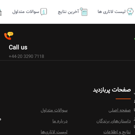
لیست لاتاری ها
آخرین نتایج
سوالات متداول
Call us
+44-20 3290 7118
صفحات پربازدید
ا
صفحه اصلی
سوالات متداول
م
داستان‌های برندگان
درباره ما
نتایج و اطلاعات
لیست لاتاری‌ها