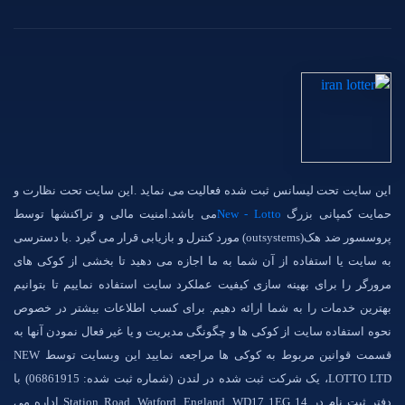
این سایت تحت لیسانس ثبت شده فعالیت می نماید .این سایت تحت نظارت و
حمایت کمپانی بزرگ
New - Lotto
می باشد.امنیت مالی و تراکنشها توسط
پروسسور ضد هک(outsystems) مورد کنترل و بازیابی قرار می گیرد .با دسترسی
به سایت یا استفاده از آن شما به ما اجازه می دهید تا بخشی از کوکی های
مرورگر را برای بهینه سازی کیفیت عملکرد سایت استفاده نماییم تا بتوانیم
بهترین خدمات را به شما ارائه دهیم. برای کسب اطلاعات بیشتر در خصوص
نحوه استفاده سایت از کوکی ها و چگونگی مدیریت و یا غیر فعال نمودن آنها به
قسمت قوانین مربوط به کوکی ها مراجعه نمایید این وبسایت توسط NEW
LOTTO LTD، یک شرکت ثبت شده در لندن (شماره ثبت شده: 06861915) با
دفتر ثبت نام در 14 Station Road, Watford, England, WD17 1EG اداره می