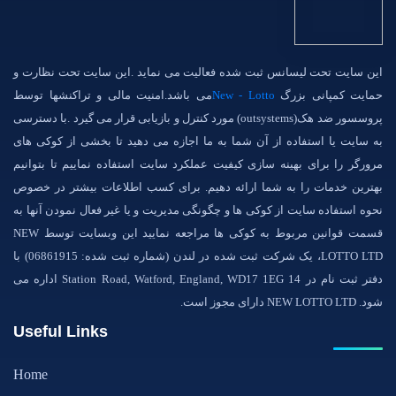
این سایت تحت لیسانس ثبت شده فعالیت می نماید .این سایت تحت نظارت و
حمایت کمپانی بزرگ
New - Lotto
می باشد.امنیت مالی و تراکنشها توسط
پروسسور ضد هک(outsystems) مورد کنترل و بازیابی قرار می گیرد .با دسترسی
به سایت یا استفاده از آن شما به ما اجازه می دهید تا بخشی از کوکی های
مرورگر را برای بهینه سازی کیفیت عملکرد سایت استفاده نماییم تا بتوانیم
بهترین خدمات را به شما ارائه دهیم. برای کسب اطلاعات بیشتر در خصوص
نحوه استفاده سایت از کوکی ها و چگونگی مدیریت و یا غیر فعال نمودن آنها به
قسمت قوانین مربوط به کوکی ها مراجعه نمایید این وبسایت توسط NEW
LOTTO LTD، یک شرکت ثبت شده در لندن (شماره ثبت شده: 06861915) با
دفتر ثبت نام در 14 Station Road, Watford, England, WD17 1EG اداره می
شود. NEW LOTTO LTD دارای مجوز است.
Useful Links
Home